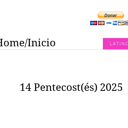
Home/Inicio
L.A.T.I.N.
14 Pentecost(és) 2025