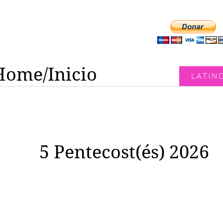
Home/Inicio
L.A.T.I.N.
5 Pentecost(és) 2026