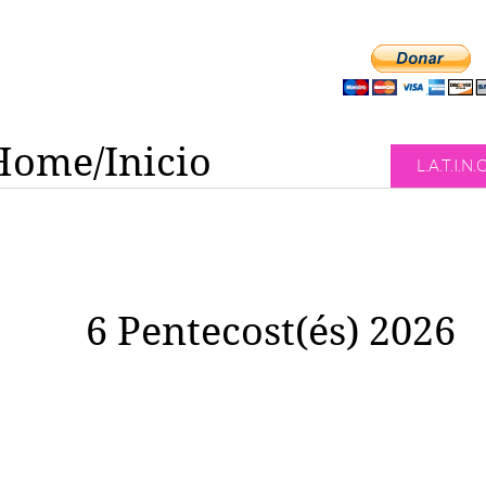
Home/Inicio
L.A.T.I.N.
6 Pentecost(és) 2026